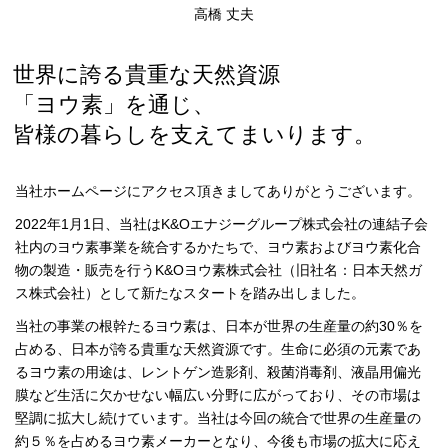
高橋 丈夫
世界に誇る貴重な天然資源
「ヨウ素」を通じ、
皆様の暮らしを支えてまいります。
当社ホームページにアクセス頂きましてありがとうございます。
2022年1月1日、当社はK&Oエナジーグループ株式会社の連結子会
社内のヨウ素事業を統合するかたちで、ヨウ素およびヨウ素化合
物の製造・販売を行うK&Oヨウ素株式会社（旧社名：日本天然ガ
ス株式会社）として新たなスタートを踏み出しました。
当社の事業の根幹たるヨウ素は、日本が世界の生産量の約30％を
占める、日本が誇る貴重な天然資源です。生命に必須の元素であ
るヨウ素の用途は、レントゲン造影剤、殺菌消毒剤、液晶用偏光
膜など生活に欠かせない幅広い分野に広がっており、その市場は
堅調に拡大し続けています。当社は今回の統合で世界の生産量の
約５％を占めるヨウ素メーカーとなり、今後も市場の拡大に応え